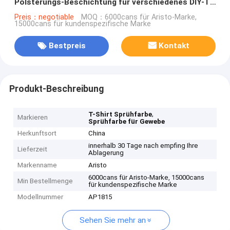
Polsterungs-Beschichtung für verschiedenes DIY-T-
Shirt leicht
Preis：negotiable
MOQ：6000cans für Aristo-Marke,
15000cans für kundenspezifische Marke
Bestpreis
Kontakt
Produkt-Beschreibung
,
T-Shirt Sprühfarbe
Markieren
Sprühfarbe für Gewebe
Herkunftsort
China
innerhalb 30 Tage nach empfing Ihre
Lieferzeit
Ablagerung
Markenname
Aristo
6000cans für Aristo-Marke, 15000cans
Min Bestellmenge
für kundenspezifische Marke
Modellnummer
AP1815
Sehen Sie mehr an