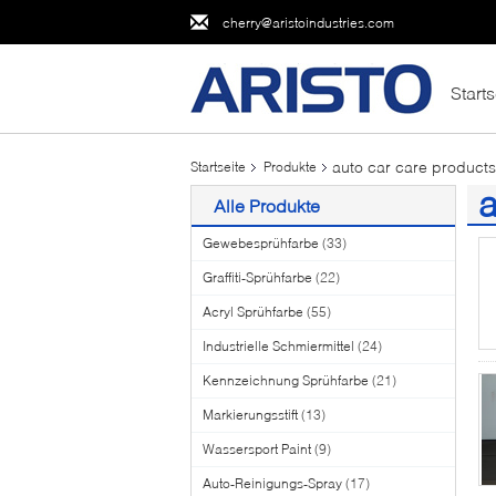
cherry@aristoindustries.com
Starts
auto car care products
Startseite
Produkte
a
Alle Produkte
(2
Gewebesprühfarbe
(33)
Graffiti-Sprühfarbe
(22)
Acryl Sprühfarbe
(55)
Industrielle Schmiermittel
(24)
Kennzeichnung Sprühfarbe
(21)
Markierungsstift
(13)
Wassersport Paint
(9)
Auto-Reinigungs-Spray
(17)