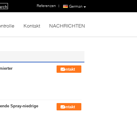
Referenzen
|
German
arch
ntrolle
Kontakt
NACHRICHTEN
mierter
Kontakt
nende Spray-niedrige
Kontakt