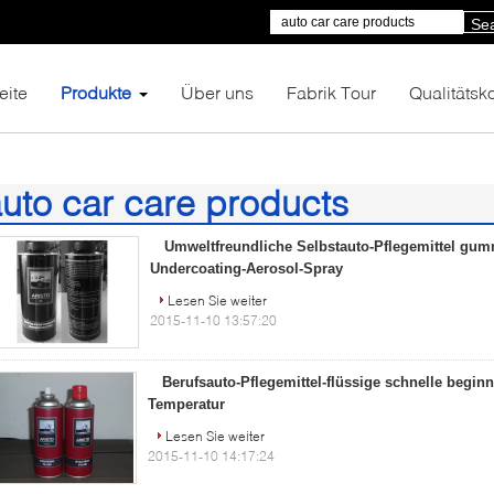
Se
eite
Produkte
Über uns
Fabrik Tour
Qualitätsko
uto car care products
4)
Umweltfreundliche Selbstauto-Pflegemittel gum
Undercoating-Aerosol-Spray
Lesen Sie weiter
2015-11-10 13:57:20
Berufsauto-Pflegemittel-flüssige schnelle begin
Temperatur
Lesen Sie weiter
2015-11-10 14:17:24