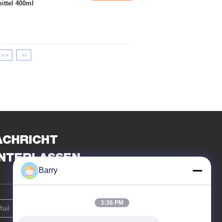
ttel 400ml
>>
>|
ACHRICHT
INTERLASSEN
Barry
3:36 PM