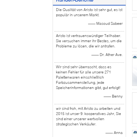
Die Qualität von Aristo ist sehr gut, es ist
populär in unserem Markt.
—— Masoud Sabeer
Aristo ist vertrauenswürdiger Teilhaber.
Sie versuchen immer ihr Bestes, um die
Probleme zu lösen, die wir antrafen.
—— Dr. Ather Ave.
Wir sind sehr überrascht, dass es
keinen Fehler für alle unsere 271
Palettenwaren einschließlich
Farbzusammenstellung, jede
Speicherinformationen gibt, gut erfolgt!
—— Benny
wir sind froh, mit Aristo zu arbeiten und
2015 ist unser 9. kooperatives Jahr, Sie
sind einer unserer wertvollen
strategischen Verkäufer.
—— Anna