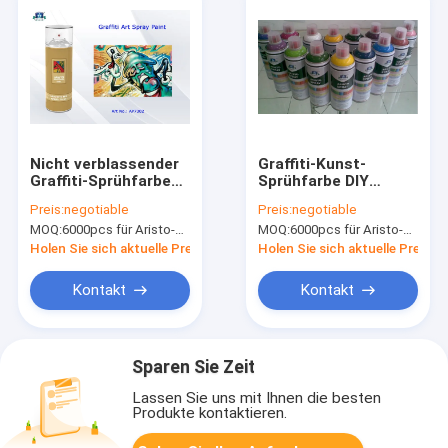
Nicht verblassender
Graffiti-Kunst-
Graffiti-Sprühfarbe
Sprühfarbe DIY
normaler Fluo SGS
bunte/Aerosol-
Preis:
negotiable
Preis:
negotiable
für Metall
Sprühfarbe-rotes
MOQ:
6000pcs für Aristo-Marke, 15000pcs für Kundenmarke
MOQ:
6000pcs für Aristo-Marke, 15000pcs für Kundenmarke
blaues purpurrotes
Gold
Holen Sie sich aktuelle Preis
Holen Sie sich aktuelle Preis
Kontakt
Kontakt
Sparen Sie Zeit
Lassen Sie uns mit Ihnen die besten
Produkte kontaktieren.