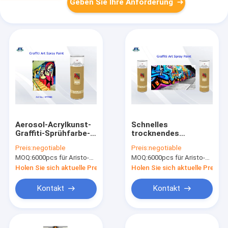
Geben Sie Ihre Anforderung
Aerosol-Acrylkunst-
Schnelles
Graffiti-Sprühfarbe-
trocknendes
Dosen für Künstler
Acrylweibliches
Preis:
negotiable
Preis:
negotiable
mit Normal, Fluo,
Ventil der kunst-
MOQ:
6000pcs für Aristo-Marke, 15000pcs für Kundenmarke
MOQ:
6000pcs für Aristo-Marke, 15000pcs für Kundenmarke
metallische Farbe
Graffiti-Sprühfarbe-
400ml und
Holen Sie sich aktuelle Preis
Holen Sie sich aktuelle Preis
niedrig/Hochdruck
Kontakt
Kontakt