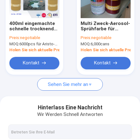
Werksbesichtigung
Qualitätskontrolle
400ml eingemachte
Multi Zweck-Aerosol-
schnelle trocknende
Sprühfarbe für
News
Graffiti-Spray-Kunst-
Innenraum und
Preis:
negotiable
Preis:
negotiable
umweltsmäßigfarbe
Äußeres
MOQ:
6000pcs für Aristo-Marke, 15000pcs für Kundenmarke
MOQ:
6,000cans
für Künstler auf
Metallholz
Holen Sie sich aktuelle Preis
Holen Sie sich aktuelle Preis
Gewebesprühfarbe
Kontakt
Kontakt
Graffiti-Sprühfarbe
Sehen Sie mehr an
Acryl Sprühfarbe
Industrielle Schmiermittel
Hinterlass Eine Nachricht
Wir Werden Schnell Antworten
Kennzeichnung Sprühfarbe
Markierungsstift