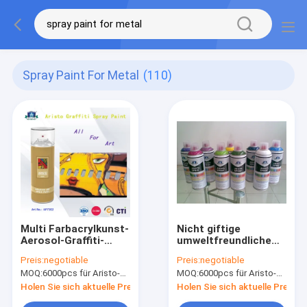
Spray Paint For Metal
(110)
Multi Farbacrylkunst-
Nicht giftige
Aerosol-Graffiti-
umweltfreundliche
Sprühfarbe für
Künstler-Aerosol-
Preis:
negotiable
Preis:
negotiable
Metall-/Plastik-/Wand-
Sprühfarbe für
MOQ:
6000pcs für Aristo-Marke, 15000pcs für Kundenmarke
MOQ:
6000pcs für Aristo-Marke, 15000pcs für Kundenmarke
Oberfläche
Holz-/Plastik-/Metallober
Holen Sie sich aktuelle Preis
Holen Sie sich aktuelle Preis