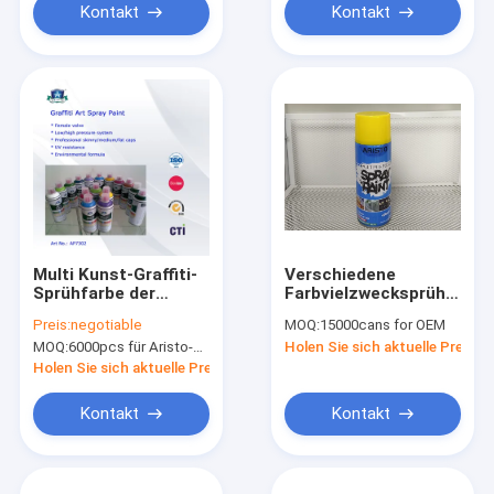
Kontakt
Kontakt
Multi Kunst-Graffiti-
Verschiedene
Sprühfarbe der
Farbvielzwecksprühfarbe
Farbe400ml für
für
Preis:
negotiable
MOQ:
15000cans for OEM
Wand-/Haus-
Holz/Metall/Plastik/Glas
MOQ:
6000pcs für Aristo-Marke, 15000pcs für Kundenmarke
Holen Sie sich aktuelle Preis
Dekoration
Holen Sie sich aktuelle Preis
Kontakt
Kontakt