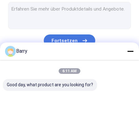
Wassersport Paint
Auto-Reinigungs-Spray
Selbstpflegemittel
Fortsetzen
Elektrischer Reiniger-Spray
Barry
Haushalts-Reiniger
Unsere Kategorien
6:11 AM
PU-Schaum-Spray
Good day, what product are you looking for?
Silikon-Dichtstoff
Sprühkleber
Polyurethandichtungsmittel
Gewebesprühfarbe
Graffiti-Sprühfarbe
Acryl Sprühfa
Körperpflegeprodukte