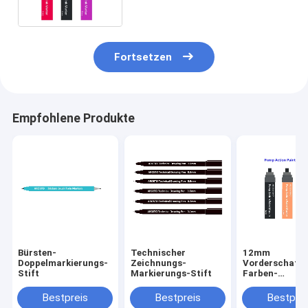
Alkohol basierte Färbungs-
Tinten-Markierung
Fortsetzen
Empfohlene Produkte
Bürsten-
Technischer
12mm
Doppelmarkierungs-
Zeichnungs-
Vorderschaftr
Stift
Markierungs-Stift
Farben-
Markierungs-S
Bestpreis
Bestpreis
Bestprei