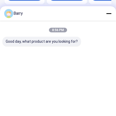
Barry
Startseite
Über uns
Desktop Site
Sitemap
Datenschutzrichtlinie
Qualität
Gewebesprühfarbe
China Fabrik.Copyright © 2026 Aristo
8:56 PM
Industries Corporation Limited. All Rights Reserved.
Good day, what product are you looking for?
Zu Hause
Produkte
Über uns