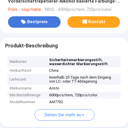
Vorderschaftrepetierer-Alkohol basierte Färbungs-
Tinten-Markierung
Preis：negotiable
MOQ：6000pcs/item, 720pcs/color
Bestpreis
Kontakt
Produkt-Beschreibung
,
Sicherheitsmarkierungsstift
Markieren
wasserdichter Markierungsstift
Herkunftsort
China
Innerhalb 25 Tage nach dem Eingang
Lieferzeit
von LC- oder TT-Ablagerung
Markenname
Aristo
Min Bestellmenge
6000pcs/item, 720pcs/color
Modellnummer
AM7702
Sehen Sie mehr an