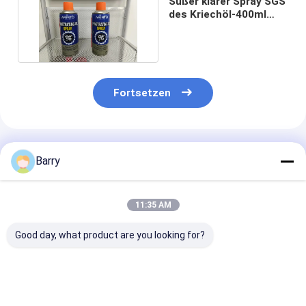
Süßer klarer Spray SGS
des Kriechöl-400ml
verringert Reibung
Fortsetzen
Empfohlene Produkte
Barry
11:35 AM
Good day, what product are you looking for?
Form-industrielle
Auto/Fahrrad-
alle 400ml
Rostschutzschmiermittel
Ketten-und Gang-
beabsichtigt