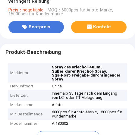
verringert Reibung
Preis：negotiable
MOQ：6000pcs für Aristo-Marke,
15000pcs für Kundenmarke
Bestpreis
Kontakt
Produkt-Beschreibung
,
Spray des Kriechöl-400ml
,
Süßer klarer Kriechöl-Spray
Markieren
Sgs-Rost-Freigabe-durchringender
Spray
Herkunftsort
China
Innerhalb 35 Tage nach dem Eingang
Lieferzeit
von LC- oder TT-Ablagerung
Markenname
Aristo
6000pcs für Aristo-Marke, 15000pcs für
Min Bestellmenge
Kundenmarke
Modellnummer
AI180302