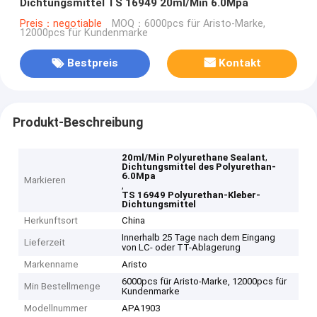
Dichtungsmittel TS 16949 20ml/Min 6.0Mpa
Preis：negotiable
MOQ：6000pcs für Aristo-Marke,
12000pcs für Kundenmarke
Bestpreis
Kontakt
Produkt-Beschreibung
,
20ml/Min Polyurethane Sealant
Dichtungsmittel des Polyurethan-
6.0Mpa
Markieren
,
TS 16949 Polyurethan-Kleber-
Dichtungsmittel
Herkunftsort
China
Innerhalb 25 Tage nach dem Eingang
Lieferzeit
von LC- oder TT-Ablagerung
Markenname
Aristo
6000pcs für Aristo-Marke, 12000pcs für
Min Bestellmenge
Kundenmarke
Modellnummer
APA1903