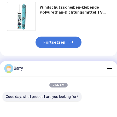
Windschutzscheiben-klebende
Polyurethan-Dichtungsmittel TS
16949 20ml/Min 6.0Mpa
Fortsetzen
Empfohlene Produkte
Barry
2:56 AM
Good day, what product are you looking for?
600ml
ISO/TS 16949: 2002
Polyurethandi