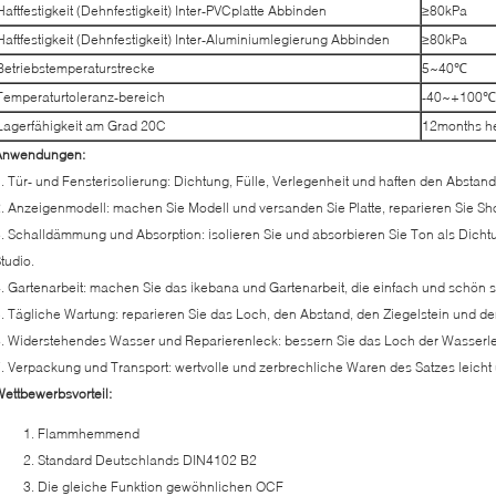
Haftfestigkeit (Dehnfestigkeit) Inter-PVCplatte Abbinden
≥80kPa
Haftfestigkeit (Dehnfestigkeit) Inter-Aluminiumlegierung Abbinden
≥80kPa
Betriebstemperaturstrecke
5~40℃
Temperaturtoleranz-bereich
-40~+100℃
Lagerfähigkeit am Grad 20C
12months h
Anwendungen:
. Tür- und Fensterisolierung: Dichtung, Fülle, Verlegenheit und haften den Abst
. Anzeigenmodell: machen Sie Modell und versanden Sie Platte, reparieren Sie Sh
. Schalldämmung und Absorption: isolieren Sie und absorbieren Sie Ton als Dich
tudio.
. Gartenarbeit: machen Sie das ikebana und Gartenarbeit, die einfach und schön s
. Tägliche Wartung: reparieren Sie das Loch, den Abstand, den Ziegelstein und d
. Widerstehendes Wasser und Reparierenleck: bessern Sie das Loch der Wasserle
. Verpackung und Transport: wertvolle und zerbrechliche Waren des Satzes leicht
ettbewerbsvorteil:
Flammhemmend
Standard Deutschlands DIN4102 B2
Die gleiche Funktion gewöhnlichen OCF