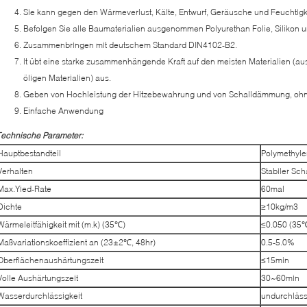
Sie kann gegen den Wärmeverlust, Kälte, Entwurf, Geräusche und Feuchtigke
Befolgen Sie alle Baumaterialien ausgenommen Polyurethan Folie, Silikon u
Zusammenbringen mit deutschem Standard DIN4102-B2.
lt übt eine starke zusammenhängende Kraft auf den meisten Materialien (aus
öligen Materialien) aus.
Geben von Hochleistung der Hitzebewahrung und von Schalldämmung, ohne
Einfache Anwendung
Technische Parameter:
Hauptbestandteil
Polymethyle
Verhalten
Stabiler Sc
Max.Yied-Rate
60mal
Dichte
≥10kg/m3
Wärmeleitfähigkeit mit (m.k) (35℃)
≤0.050 (35
Maßvariationskoeffizient an (23±2℃, 48hr)
0.5-5.0%
Oberflächenaushärtungszeit
≤15min
Volle Aushärtungszeit
30~60min
Wasserdurchlässigkeit
undurchläss