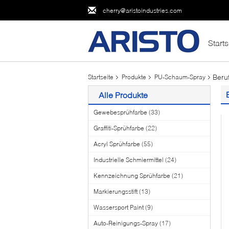
cherry@aristoindustries.com
Starts
Beru
Startseite
Produkte
PU-Schaum-Spray
Alle Produkte
Gewebesprühfarbe
(33)
Graffiti-Sprühfarbe
(22)
Acryl Sprühfarbe
(55)
Industrielle Schmiermittel
(24)
Kennzeichnung Sprühfarbe
(21)
Markierungsstift
(13)
Wassersport Paint
(9)
Auto-Reinigungs-Spray
(17)