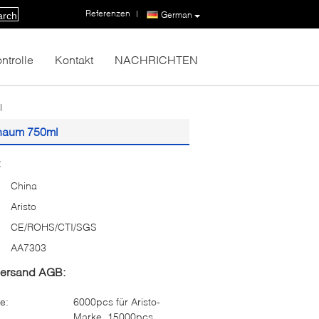
Referenzen
|
German
arch
ntrolle
Kontakt
NACHRICHTEN
l
chaum 750ml
:
China
Aristo
CE/ROHS/CTI/SGS
AA7303
Versand AGB:
e:
6000pcs für Aristo-
Marke, 15000pcs