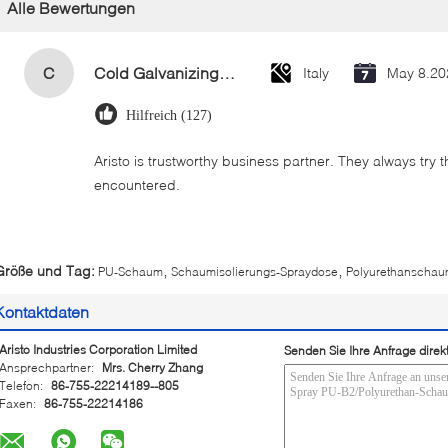
Alle Bewertungen
C
Cold Galvanizing Zinc Spray Paint 400ml
Italy
May 8.20
Hilfreich (127)
Aristo is trustworthy business partner. They always try 
encountered.
,
,
Größe und Tag:
PU-Schaum
Schaumisolierungs-Spraydose
Polyurethanschau
Kontaktdaten
Aristo Industries Corporation Limited
Senden Sie Ihre Anfrage direk
Ansprechpartner:
Mrs. Cherry Zhang
Telefon:
86-755-22214189--805
Faxen:
86-755-22214186