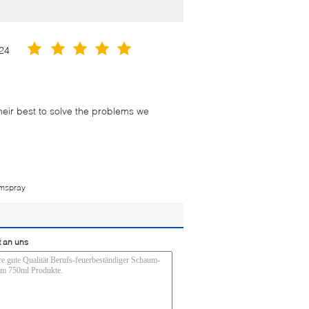
24
their best to solve the problems we
mspray
t an uns