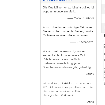
Die Qualität von Aristo ist sehr gut, es ist
populär in unserem Markt.
—— Masoud Sabeer
Aristo ist vertrauenswürdiger Teilhaber.
Sie versuchen immer ihr Bestes, um die
Probleme zu lösen, die wir antrafen.
S
—— Dr. Ather Ave.
Wir sind sehr überrascht, dass es
keinen Fehler für alle unsere 271
Palettenwaren einschließlich
Farbzusammenstellung, jede
Speicherinformationen gibt, gut erfolgt!
—— Benny
wir sind froh, mit Aristo zu arbeiten und
2015 ist unser 9. kooperatives Jahr, Sie
sind einer unserer wertvollen
strategischen Verkäufer.
—— Anna