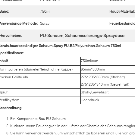
Band:
750ml
Haupt-Material:
Anwendungs-Methode:
Spray
Feuerbeständig
PU-Schaum
Schaumisolierungs-Spraydose
Hervorheben:
,
Berufs-feuerbeständiger Schaum-Spray PU-B2/Polyurethan-Schaum 750ml
pezifikationen:
Inhalt
750ml/can
Kann sortieren (diameter*lengh ohne Kappe)
65mm*300mm
Packen Größe ein
275*205*360mm (Strohart)
275*205*340mm (Gewehrart)
Sprüh
Stroh-/Gewehrart
Ventilsystem
Hochdruck
Beschreibung:
Ein-Komponente Bau PU-Schaum.
Kurieren, wenn Feuchtigkeit in der Luft mit der Chemie des Schaums reagier
Sie kann verwendet werden, um wirtschaftlich zu isolieren und Fülle von 