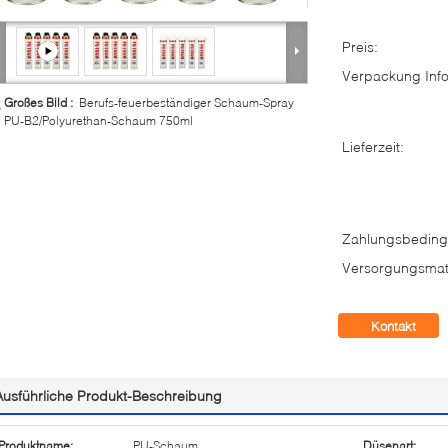
Preis:
Verpackung Info
Großes Bild :
Berufs-feuerbeständiger Schaum-Spray
PU-B2/Polyurethan-Schaum 750ml
Lieferzeit:
Zahlungsbeding
Versorgungsmate
Kontakt
Ausführliche Produkt-Beschreibung
Produktname:
PU-Schaum
Düsenart: