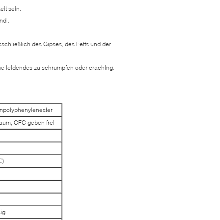
it sein.
nd .
schließlich des Gipses, des Fetts und der
 leidendes zu schrumpfen oder craching.
npolyphenylenester
haum, CFC geben frei
℃)
ig