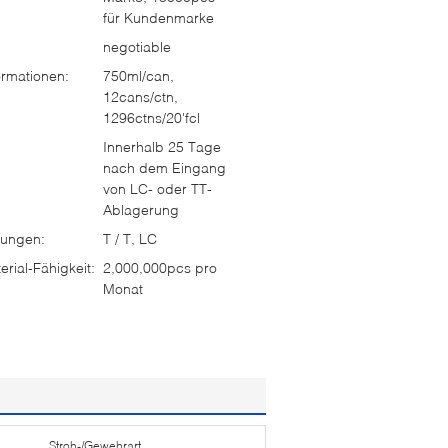
für Kundenmarke
negotiable
rmationen:
750ml/can,
12cans/ctn,
1296ctns/20'fcl
Innerhalb 25 Tage
nach dem Eingang
von LC- oder TT-
Ablagerung
ungen:
T / T, LC
rial-Fähigkeit:
2,000,000pcs pro
Monat
Stroh-/Gewehrart