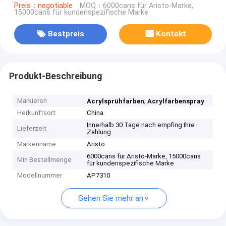
Preis：negotiable
MOQ：6000cans für Aristo-Marke,
15000cans für kundenspezifische Marke
Bestpreis
Kontakt
Produkt-Beschreibung
Markieren
,
Acrylsprühfarben
Acrylfarbenspray
Herkunftsort
China
Innerhalb 30 Tage nach empfing Ihre
Lieferzeit
Zahlung
Markenname
Aristo
6000cans für Aristo-Marke, 15000cans
Min Bestellmenge
für kundenspezifische Marke
Modellnummer
AP7310
Sehen Sie mehr an