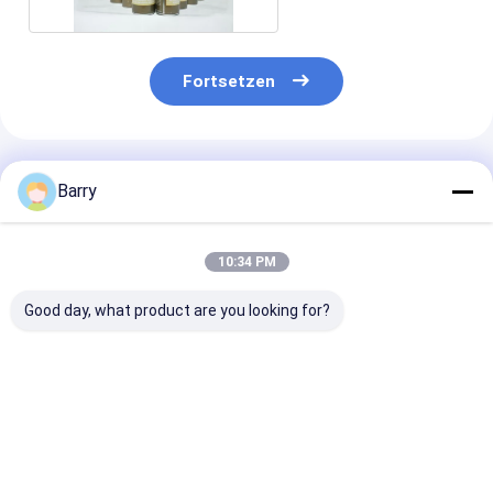
Fortsetzen
Empfohlene Produkte
Barry
10:34 PM
Good day, what product are you looking for?
Kaltverzinkte Zink-
Schnelle Trocknung
Acrylminuten-
Sprayfarbe 400 ml
Zinkverzinkung
Trockenzeit-
Sprühfarbe 5-10
beschichtende
Minuten
Material der z
Trocknungszeit
Sprühfarbe-5
Bestpreis
Bestpreis
Bestprei