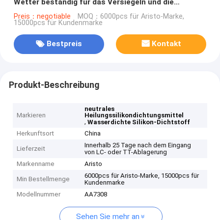
Wetter beständig für das Versiegeln und die
Verpfändung
Preis：negotiable
MOQ：6000pcs für Aristo-Marke,
15000pcs für Kundenmarke
Bestpreis
Kontakt
Produkt-Beschreibung
neutrales
Markieren
Heilungssilikondichtungsmittel
,
Wasserdichte Silikon-Dichtstoff
Herkunftsort
China
Innerhalb 25 Tage nach dem Eingang
Lieferzeit
von LC- oder TT-Ablagerung
Markenname
Aristo
6000pcs für Aristo-Marke, 15000pcs für
Min Bestellmenge
Kundenmarke
Modellnummer
AA7308
Sehen Sie mehr an