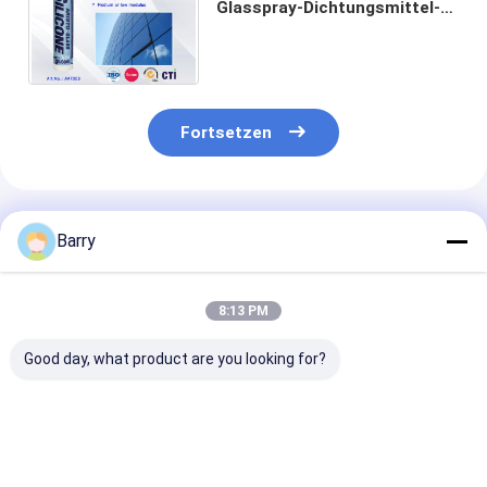
Glasspray-Dichtungsmittel-
Wetter beständig für das
Versiegeln und die
Verpfändung
Fortsetzen
Empfohlene Produkte
Barry
8:13 PM
Good day, what product are you looking for?
5-10 Minuten
Neutral-Cure-
10-12 Monate
Hautzeit UV-
Silicon-
Haltbarkeitsd
beständiges Silikon-
Dichtungsmittel mit
Neutral Cure