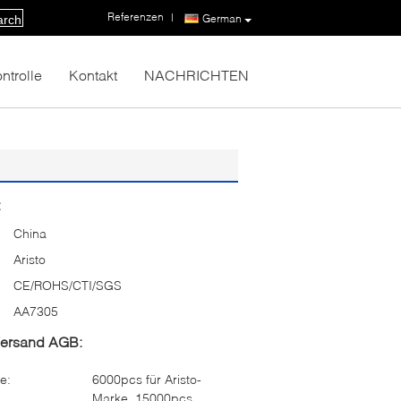
Referenzen
|
German
arch
ntrolle
Kontakt
NACHRICHTEN
:
China
Aristo
CE/ROHS/CTI/SGS
AA7305
Versand AGB:
e:
6000pcs für Aristo-
Marke, 15000pcs