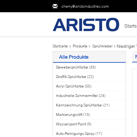
cherry@aristoindustries.com
Starts
Niedriger
Startseite
Produkte
Sprühkleber
Alle Produkte
Gewebesprühfarbe
(33)
Graffiti-Sprühfarbe
(22)
Acryl Sprühfarbe
(55)
Industrielle Schmiermittel
(24)
Kennzeichnung Sprühfarbe
(21)
Markierungsstift
(13)
Wassersport Paint
(9)
Auto-Reinigungs-Spray
(17)