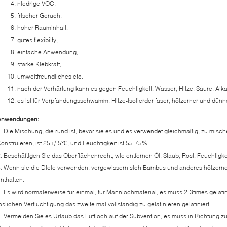
niedrige VOC,
frischer Geruch,
hoher Rauminhalt,
gutes flexibilty,
einfache Anwendung,
starke Klebkraft,
umweltfreundliches etc.
nach der Verhärtung kann es gegen Feuchtigkeit, Wasser, Hitze, Säure, Alka
es ist für Verpfändungsschwamm, Hitze-Isolierder faser, hölzerner und dünner
Anwendungen:
. Die Mischung, die rund ist, bevor sie es und es verwendet gleichmäßig, zu mische
onstruieren, ist 25+/-5℃, und Feuchtigkeit ist 55-75%.
. Beschäftigen Sie das Oberflächenrecht, wie entfernen Öl, Staub, Rost, Feuchtigke
. Wenn sie die Diele verwenden, vergewissern sich Bambus und anderes hölzerne
nthalten.
. Es wird normalerweise für einmal, für Mannlochmaterial, es muss 2-3times gelati
öslichen Verflüchtigung das zweite mal vollständig zu gelatinieren gelatiniert
. Vermeiden Sie es Urlaub das Luftloch auf der Subvention, es muss in Richtung zu