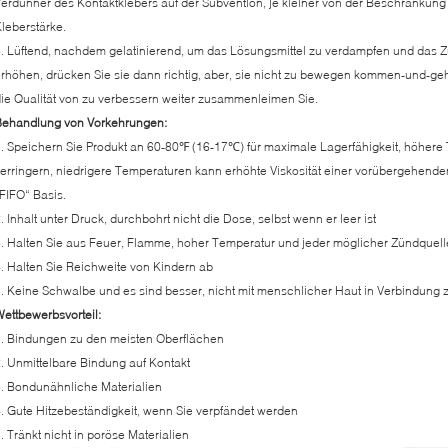
erdünner des Kontaktklebers auf der Subvention, je kleiner von der Beschränkung
leberstärke.
. Lüftend, nachdem gelatinierend, um das Lösungsmittel zu verdampfen und das
rhöhen, drücken Sie sie dann richtig, aber, sie nicht zu bewegen kommen-und-gehe
ie Qualität von zu verbessern weiter zusammenleimen Sie.
Behandlung von Vorkehrungen:
. Speichern Sie Produkt an 60-80℉ (16-17℃) für maximale Lagerfähigkeit, höhere
erringern, niedrigere Temperaturen kann erhöhte Viskosität einer vorübergehende
FIFO“ Basis.
. Inhalt unter Druck, durchbohrt nicht die Dose, selbst wenn er leer ist
. Halten Sie aus Feuer, Flamme, hoher Temperatur und jeder möglicher Zündquel
. Halten Sie Reichweite von Kindern ab
. Keine Schwalbe und es sind besser, nicht mit menschlicher Haut in Verbindung z
ettbewerbsvorteil:
. Bindungen zu den meisten Oberflächen
. Unmittelbare Bindung auf Kontakt
. Bondunähnliche Materialien
. Gute Hitzebeständigkeit, wenn Sie verpfändet werden
. Tränkt nicht in poröse Materialien