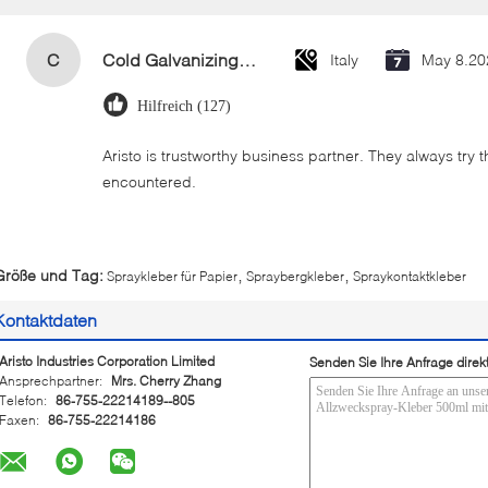
C
Cold Galvanizing Zinc Spray Paint 400ml
Italy
May 8.20
Hilfreich (127)
Aristo is trustworthy business partner. They always try 
encountered.
,
,
Größe und Tag:
Spraykleber für Papier
Spraybergkleber
Spraykontaktkleber
Kontaktdaten
Aristo Industries Corporation Limited
Senden Sie Ihre Anfrage direk
Ansprechpartner:
Mrs. Cherry Zhang
Telefon:
86-755-22214189--805
Faxen:
86-755-22214186