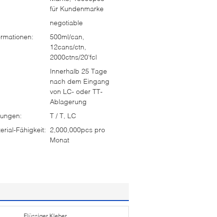
für Kundenmarke
negotiable
rmationen:
500ml/can,
12cans/ctn,
2000ctns/20'fcl
Innerhalb 25 Tage
nach dem Eingang
von LC- oder TT-
Ablagerung
ungen:
T / T, LC
rial-Fähigkeit:
2,000,000pcs pro
Monat
Flüssiger Kleber