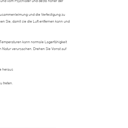
 und vom Psychiater und desto höher der
 Zusammenleimung und die Verfestigung zu
n Sie, damit sie die Luft entfernen kann und
 Temperaturen kann normale Lagerfähigkeit
n Natur verursachen. Drehen Sie Vorrat auf
le heraus
u treten.