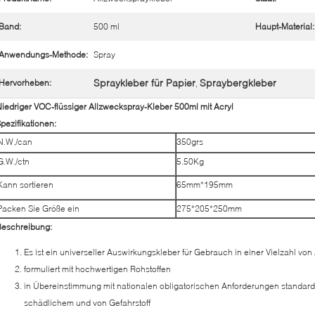
Band:
500 ml
Haupt-Material:
Anwendungs-Methode:
Spray
Spraykleber für Papier
Spraybergkleber
Hervorheben:
,
iedriger VOC-flüssiger Allzweckspray-Kleber 500ml mit Acryl
pezifikationen:
N.W./can
350grs
G.W./ctn
5.50Kg
Kann sortieren
65mm*195mm
Packen Sie Größe ein
275*205*250mm
Beschreibung:
Es ist ein universeller Auswirkungskleber für Gebrauch in einer Vielzahl 
formuliert mit hochwertigen Rohstoffen
in Übereinstimmung mit nationalen obligatorischen Anforderungen stand
schädlichem und von Gefahrstoff