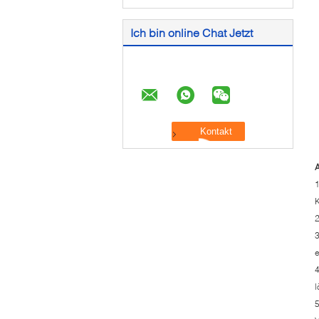
Ich bin online Chat Jetzt
1
K
2
3
e
4
l
5