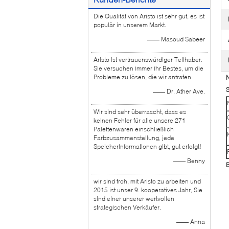
Die Qualität von Aristo ist sehr gut, es ist
populär in unserem Markt.
—— Masoud Sabeer
Aristo ist vertrauenswürdiger Teilhaber.
Sie versuchen immer ihr Bestes, um die
Probleme zu lösen, die wir antrafen.
N
S
—— Dr. Ather Ave.
Wir sind sehr überrascht, dass es
keinen Fehler für alle unsere 271
Palettenwaren einschließlich
Farbzusammenstellung, jede
Speicherinformationen gibt, gut erfolgt!
—— Benny
wir sind froh, mit Aristo zu arbeiten und
2015 ist unser 9. kooperatives Jahr, Sie
sind einer unserer wertvollen
strategischen Verkäufer.
—— Anna