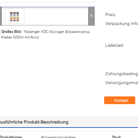
Preis:
Verpackung Info
Großes Bild :
Niedriger VOC-flüssiger Allzweckspray-
Kleber 500ml mit Acryl
Lieferzeit:
Zahlungsbeding
Versorgungsmate
Kontakt
Ausführliche Produkt-Beschreibung
Produktname:
Allzweckspraykleber
Staat: