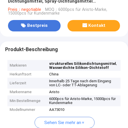
Dichtungsmittel, Spray-Dichtungsmittel
hitzebeständig
Preis：negotiable
MOQ：6000pcs für Aristo-Marke,
15000pcs für Kundenmarke
Bestpreis
Kontakt
Produkt-Beschreibung
,
strukturelles Silikondichtungsmittel
Markieren
Wasserdichte Silikon-Dichtstoff
Herkunftsort
China
Innerhalb 25 Tage nach dem Eingang
Lieferzeit
von LC- oder TT-Ablagerung
Markenname
Aristo
6000pcs für Aristo-Marke, 15000pcs für
Min Bestellmenge
Kundenmarke
Modellnummer
AA73010
Sehen Sie mehr an