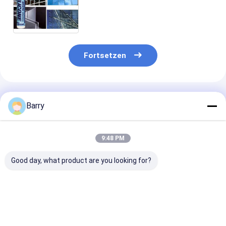
Dichtungsmittel, Spray-
Dichtungsmittel hitzebeständig
Fortsetzen
Empfohlene Produkte
Barry
9:48 PM
Good day, what product are you looking for?
5-10 Minuten
Neutral-Cure-
10-12 Monate
Hautzeit UV-
Silicon-
Haltbarkeitsd
beständiges Silikon-
Dichtungsmittel mit
Neutral Cure
Wasserdichtes
10-12 Monaten
Silikondichtun