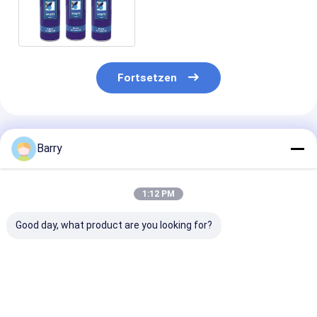
die Auto-Spray-multi
Lackierung umweltfreundlich
Fortsetzen
Empfohlene Produkte
Barry
1:12 PM
Good day, what product are you looking for?
Form-industrielle
Auto/Fahrrad-
alle 400ml
Rostschutzschmiermittel
Ketten-und Gang-
beabsichtigt
industrielle
industrielle
Schmierung
Schmiermittel