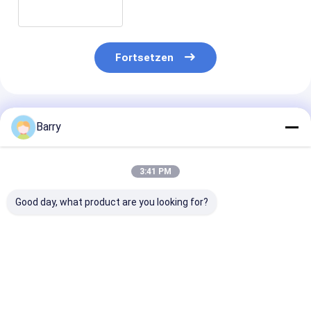
und 1mm Geldstrafen-Spitzen
Fortsetzen
Empfohlene Produkte
Barry
3:41 PM
Good day, what product are you looking for?
Bürsten-
Technischer
12mm
Doppelmarkierungs-
Zeichnungs-
Vorderschaftr
Stift
Markierungs-Stift
Farben-
Markierungs-S
Bestpreis
Bestpreis
Bestprei