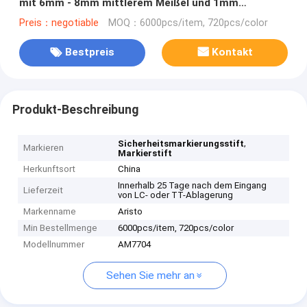
mit 6mm - 8mm mittlerem Meißel und 1mm
Geldstrafen-Spitzen
Preis：negotiable
MOQ：6000pcs/item, 720pcs/color
Bestpreis
Kontakt
Produkt-Beschreibung
,
Sicherheitsmarkierungsstift
Markieren
Markierstift
Herkunftsort
China
Innerhalb 25 Tage nach dem Eingang
Lieferzeit
von LC- oder TT-Ablagerung
Markenname
Aristo
Min Bestellmenge
6000pcs/item, 720pcs/color
Modellnummer
AM7704
Sehen Sie mehr an