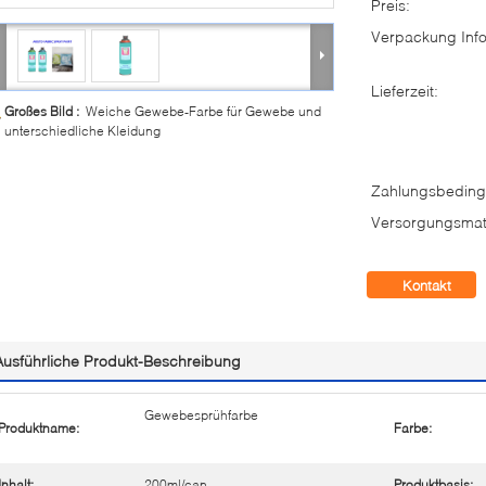
Preis:
Verpackung Info
Lieferzeit:
Großes Bild :
Weiche Gewebe-Farbe für Gewebe und
unterschiedliche Kleidung
Zahlungsbeding
Versorgungsmate
Kontakt
Ausführliche Produkt-Beschreibung
Gewebesprühfarbe
Produktname:
Farbe:
Inhalt:
200ml/can
Produktbasis: