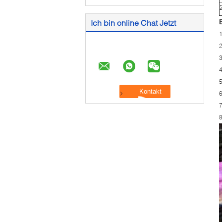
Ich bin online Chat Jetzt
1
2
4
5
6
7
8