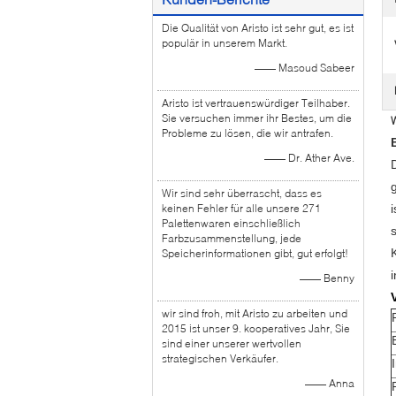
Die Qualität von Aristo ist sehr gut, es ist
populär in unserem Markt.
—— Masoud Sabeer
Aristo ist vertrauenswürdiger Teilhaber.
Sie versuchen immer ihr Bestes, um die
Probleme zu lösen, die wir antrafen.
—— Dr. Ather Ave.
Wir sind sehr überrascht, dass es
keinen Fehler für alle unsere 271
Palettenwaren einschließlich
Farbzusammenstellung, jede
Speicherinformationen gibt, gut erfolgt!
—— Benny
wir sind froh, mit Aristo zu arbeiten und
2015 ist unser 9. kooperatives Jahr, Sie
sind einer unserer wertvollen
strategischen Verkäufer.
—— Anna