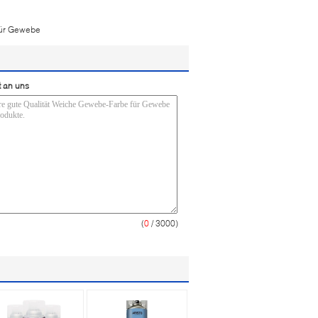
für Gewebe
t an uns
(
0
/ 3000)