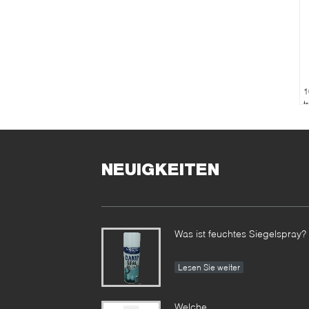
1
t
F
S
u
S
NEUIGKEITEN
f
A
Was ist feuchtes Siegelspray?
Lesen Sie weiter
Welche