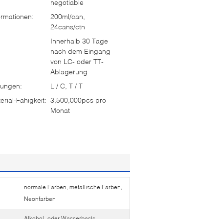
negotiable
rmationen:
200ml/can,
24cans/ctn
Innerhalb 30 Tage
nach dem Eingang
von LC- oder TT-
Ablagerung
ungen:
L / C, T / T
rial-Fähigkeit:
3,500,000pcs pro
Monat
normale Farben, metallische Farben,
Neonfarben
Alkohol- oder Wasserbasis