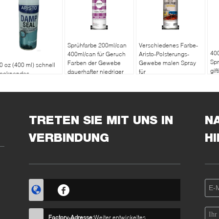
Sprühfarbe 200ml/can
Verschiedenes Farbe-
400
400ml/can für Geruch
Aristo-Polsterungs-
Spr
Farben der Gewebe
Gewebe malen Spray
0 oz (400 ml) schnell
gif
dauerhafter niedriger
für
rocknendes
tr
niedrigen VOC-Gehalt
Sofa/Stühle/Vorhänge
euchtigkeitsdichtes
pray mit Schimmel-
nd
chimmelwiderstand
TRETEN SIE MIT UNS IN
N
ür den Innen- und
ußenbereich
VERBINDUNG
H
Factory-Adresse:
Weiter entwickeltes