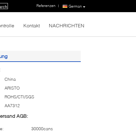
Referenzen
|
German
arch
ntrolle
Kontakt
NACHRICHTEN
dung
:
China
ARISTO
ROHS/CTI/SGS
AA7312
Versand AGB:
e:
30000cans