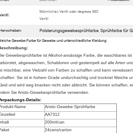
Männliches Ventil oder degreee 360
Ventil:
Ventil
Polsterungsgewebesprühfarbe
Sprühfarbe für 
Hervorheben:
,
Weiche Gewebe-Farbe für Gewebe und unterschiedliche Kleidung
Beschreibung:
Die Gewebesprühfarbe ist Alkohol-ansässige Farbe, die waschbares ist
gebürstet, abgewaschen, Schablonen und gestempelt auf alle Arten u
ist mischbar, eine Vielzahl von Farben zu schaffen und kann verwässer
schaffen. Sie ist in hohem Grade undurchsichtig und trocknet Weiche und
Kleid und wird weg knacken nicht oder abbricht. Sie können schaffen, 
indem Sie Aristo-Gewebesprühfarbe verwenden.
Verpackungs-Details:
Produkt-Name
Aristo-Gewebe-Sprühfarbe
Einzelteil
AA7312
Inhalt
200ml/can
Paket
24cans/carton