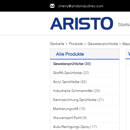
cherry@aristoindustries.com
Starts
Wei
Startseite
Produkte
Gewebesprühfarbe
Alle Produkte
Gewebesprühfarbe
(33)
Graffiti-Sprühfarbe
(22)
Acryl Sprühfarbe
(55)
Industrielle Schmiermittel
(24)
Kennzeichnung Sprühfarbe
(21)
Markierungsstift
(13)
Wassersport Paint
(9)
Auto-Reinigungs-Spray
(17)