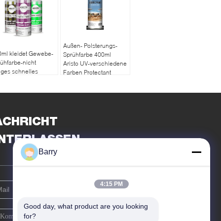
Außen- Polsterungs-
ml kleidet Gewebe-
Sprühfarbe 400ml
ühfarbe-nicht
Aristo UV-verschiedene
tiges schnelles
Farben Protectant
ockenes waschbares
ACHRICHT
INTERLASSEN
Barry
4:15 PM
Good day, what product are you looking 
for?