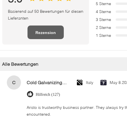
5 Sterne
Basierend auf 50 Bewertungen für diesen
4 Sterne
Lieferanten
3 Sterne
2 Sterne
Rezension
1 Sterne
schreiben
Alle Bewertungen
C
Cold Galvanizing Zinc Spray Paint 400ml
Italy
May 8.20
Hilfreich (127)
Aristo is trustworthy business partner. They always try 
encountered.