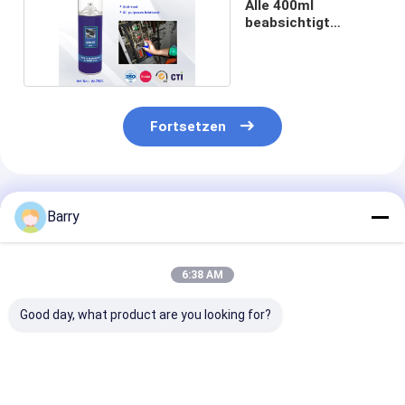
Alle 400ml
beabsichtigt
industrielle
Schmiermittel
Fortsetzen
Empfohlene Produkte
Barry
6:38 AM
Good day, what product are you looking for?
Form-industrielle
Auto/Fahrrad-
Süßer klarer S
Rostschutzschmiermittel
Ketten-und Gang-
SGS des Kriech