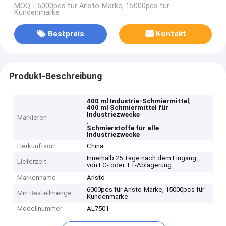
MOQ：6000pcs für Aristo-Marke, 15000pcs für
Kundenmarke
Bestpreis
Kontakt
Produkt-Beschreibung
,
400 ml Industrie-Schmiermittel
400 ml Schmiermittel für
Industriezwecke
Markieren
,
Schmierstoffe für alle
Industriezwecke
Herkunftsort
China
Innerhalb 25 Tage nach dem Eingang
Lieferzeit
von LC- oder TT-Ablagerung
Markenname
Aristo
6000pcs für Aristo-Marke, 15000pcs für
Min Bestellmenge
Kundenmarke
Modellnummer
AL7501