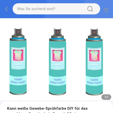
1
/
1
Kann weiße Gewebe-Sprühfarbe DIY für das