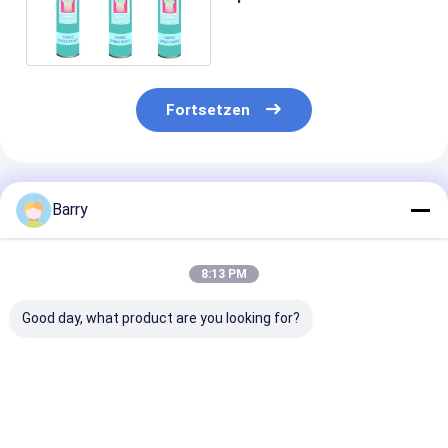
waschbare Gewebe kein
Geruch 3Oz/
Fortsetzen
Empfohlene Produkte
Barry
8:13 PM
Good day, what product are you looking for?
Aristo 150ml 400ml
400ml Aristo Polster
10 oz (400 ml)
Permanent Farben
Außenfarbe
schnell trock
Textilspray
Feuchtigkeits
Spray mit Sch