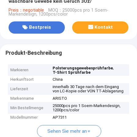
waschbare Gewebe kein Geruch 3Oz/
Preis：negotiable
MOQ：25000pcs pro 1 Soem-
Markendesign, 1200pcs/color
Bestpreis
Kontakt
Produkt-Beschreibung
,
Polsterungsgewebesprühfarbe
Markieren
T-Shirt Sprühfarbe
Herkunftsort
China
innerhalb 30 Tage nach dem Eingang
Lieferzeit
von LC-Kopie oder VON TT-Ablagerung
Markenname
ARISTO
25000pcs pro 1 Soem-Markendesign,
Min Bestellmenge
1200pcs/color
Modellnummer
AP7311
Sehen Sie mehr an