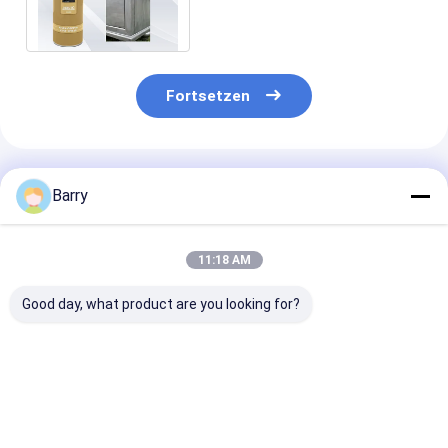
Richtung Ventil
Fortsetzen
Empfohlene Produkte
Barry
11:18 AM
Good day, what product are you looking for?
Kaltverzinkte Zink-
Schnelle Trocknung
Acrylminuten-
Sprayfarbe 400 ml
Zinkverzinkung
Trockenzeit-
Sprühfarbe 5-10
beschichtende
Minuten
Material der z
Trocknungszeit
Sprühfarbe-5
Bestpreis
Bestpreis
Bestprei