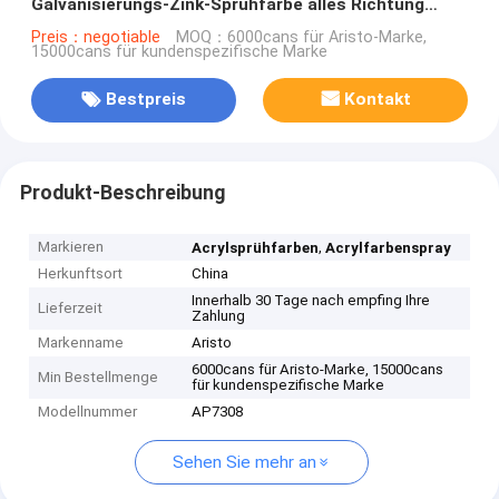
Galvanisierungs-Zink-Sprühfarbe alles Richtung
Ventil
Preis：negotiable
MOQ：6000cans für Aristo-Marke,
15000cans für kundenspezifische Marke
Bestpreis
Kontakt
Produkt-Beschreibung
Markieren
,
Acrylsprühfarben
Acrylfarbenspray
Herkunftsort
China
Innerhalb 30 Tage nach empfing Ihre
Lieferzeit
Zahlung
Markenname
Aristo
6000cans für Aristo-Marke, 15000cans
Min Bestellmenge
für kundenspezifische Marke
Modellnummer
AP7308
Sehen Sie mehr an