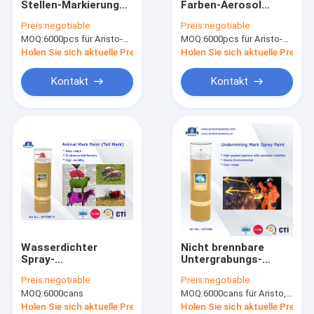
Stellen-Markierung
Farben-Aerosol
Wassersport Paint
malen weiße gelbe
Aristo 750ml kann
Preis:
negotiable
Preis:
negotiable
blaue grüne rote
Markierungs-
MOQ:
Auto-Reinigungs-Spray
6000pcs für Aristo-Marke, 15000pcs für Kundenmarke
MOQ:
6000pcs für Aristo-Marke, 15000pcs für Kundenmarke
schwarze
Sprühfarbe für
Markierungsfarbe
Straße zeichnen
Holen Sie sich aktuelle Preis
Holen Sie sich aktuelle Preis
500ml
Selbstpflegemittel
Kontakt
Kontakt
Elektrischer Reiniger-Spray
Haushalts-Reiniger
PU-Schaum-Spray
Silikon-Dichtstoff
Sprühkleber
Wasserdichter
Nicht brennbare
Polyurethandichtungsmittel
Spray-
Untergrabungs-
Tiermarkierungs-
Kennzeichen-
Preis:
negotiable
Preis:
negotiable
Sprühfarbe
Sprühfarbe
Körperpflegeprodukte
MOQ:
6000cans
MOQ:
6000cans für Aristo, 15000cans für Soem-Marke
Holen Sie sich aktuelle Preis
Holen Sie sich aktuelle Preis