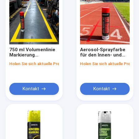
750 ml Volumenlinie
Aerosol-Sprayfarbe
Markierung
für den Innen- und
Sprühfarbe mit 600 g
Außenbereich mit
Holen Sie sich aktuelle Preis
Holen Sie sich aktuelle Preis
Bruttogewicht und
kostenloser Probe -
brennbare
750 ml
Sicherheitsvorkehrungen
Linienmarkierungs-
für den Innen- und
Sprayfarbe
Außenbereich
Kontakt
Kontakt
Zu Hause
Produkte
Über uns