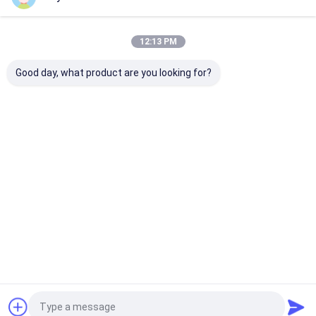
Unsere Kategorien
12:13 PM
Good day, what product are you looking for?
Gewebesprühfarbe
Graffiti-Sprühfarbe
Acryl Sprühfa
Startseite
Über uns
Desktop Site
Sitemap
Datenschutzrichtlinie
Qualität
Gewebesprühfarbe
China Fabrik.Copyright © 2026 Aristo
Industries Corporation Limited. All Rights Reserved.