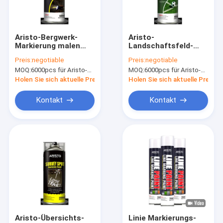
Werksbesichtigung
Qualitätskontrolle
Aristo-Bergwerk-
Aristo-
Markierung malen
Landschaftsfeld-
News
Eco freundliche nicht
Markierung malen
Preis:
negotiable
Preis:
negotiable
brennbare
vorübergehende Linie
MOQ:
6000pcs für Aristo-Marke, 15000pcs für Kundenmarke
MOQ:
6000pcs für Aristo-Marke, 15000pcs für Kundenmarke
Untergrabungs-
Markierungs-Spray
Markierung
für Sportplatz
Holen Sie sich aktuelle Preis
Holen Sie sich aktuelle Preis
Gewebesprühfarbe
Kontakt
Kontakt
Graffiti-Sprühfarbe
Acryl Sprühfarbe
Industrielle Schmiermittel
Kennzeichnung Sprühfarbe
Markierungsstift
Aristo-Übersichts-
Linie Markierungs-