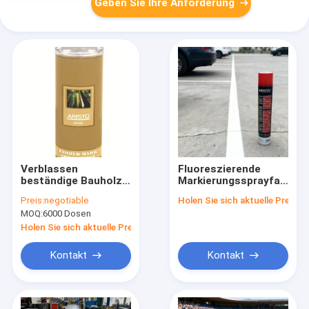
Geben Sie Ihre Anforderung
Verblassen
Fluoreszierende
beständige Bauholz-
Markierungssprayfarbe
Kennzeichen-
mit OEM-Service
Preis:
negotiable
Holen Sie sich aktuelle Preis
Sprühfarbe für
akzeptabel und
MOQ:
6000 Dosen
Holz-/Baum-/Klotz-
Bruttogewicht 600g
Markierungs-
für Innen- und
Holen Sie sich aktuelle Preis
Aerosol-Spray
Außenbereich
Kontakt
Kontakt