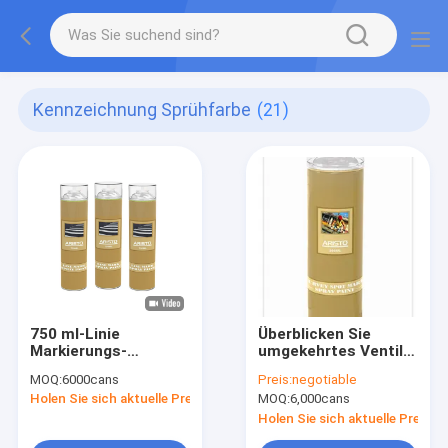
Kennzeichnung Sprühfarbe
(21)
750 ml-Linie
Überblicken Sie
Markierungs-
umgekehrtes Ventil
Sprühfarbe
der Stelle der
MOQ:
6000cans
Preis:
negotiable
Stellen-Markierungs-
Holen Sie sich aktuelle Preis
MOQ:
6,000cans
Farbe
vorübergehendes
Holen Sie sich aktuelle Preis
Kennzeichen mit