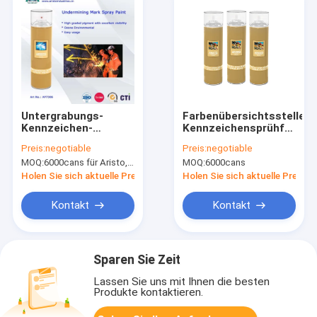
Untergrabungs-
Farbenübersichtsstellen-
Kennzeichen-
Kennzeichensprühfarbe
Sprühfarbe/gewinnen,
der Markierung
Preis:
negotiable
Preis:
negotiable
Farbe u. nicht
500ml/750ml mit CFC
MOQ:
6000cans für Aristo, 15000cans für Soem-Marke
MOQ:
6000cans
brennbare Plan-
geben frei
Markierung heraus
Holen Sie sich aktuelle Preis
Holen Sie sich aktuelle Preis
markierend
Kontakt
Kontakt
Sparen Sie Zeit
Lassen Sie uns mit Ihnen die besten
Produkte kontaktieren.