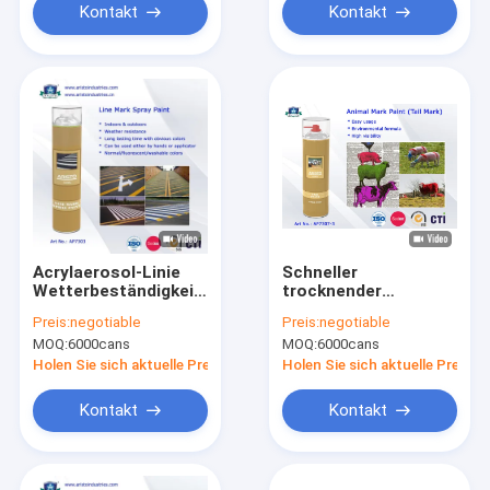
Spraykappe
Kontakt
Kontakt
Acrylaerosol-Linie
Schneller
Wetterbeständigkeit
trocknender
des Kennzeichen-
wasserdichter Spray-
Preis:
negotiable
Preis:
negotiable
Boden/Fahrbahnmarkierungs-
Tierkennzeichen-
MOQ:
6000cans
MOQ:
6000cans
Spritzlackierverfahren-
Farbe für
750ml
Schwein-/Schaf-/Pferdee
Holen Sie sich aktuelle Preis
Holen Sie sich aktuelle Preis
purpurrotes rotes
Grün
Kontakt
Kontakt