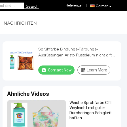
Referenzen
|
German
Search
NACHRICHTEN
Sprühfarbe Bindungs-Färbungs-
Ausrüstungen Aristo Rustoleum nicht giftig
für DIY-Hemd
Contact Now
Learn More
Ähnliche Videos
Weiche Sprühfarbe CTI
Vinylnicht mit guter
Durchdringen-Fähigkeit
haften