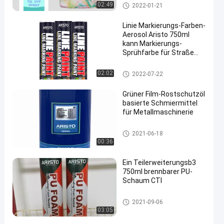
Gewebesprühfarbe
02:49
2022-01-21
Linie Markierungs-Farben-
Aerosol Aristo 750ml
kann Markierungs-
Sprühfarbe für Straße
zeichnen
Kennzeichnung Sprühfarbe
02:02
2022-07-22
Grüner Film-Rostschutzöl
basierte Schmiermittel
für Metallmaschinerie
Industrielle Schmiermittel
2021-06-18
00:36
Ein Teilerweiterungsb3
750ml brennbarer PU-
Schaum CTI
PU-Schaum-Spray
2021-09-06
03:05