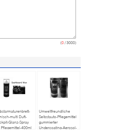
(
0
/ 3000)
bstarmaturenbrett-
Umweltfreundliche
nisch-multi Duft-
Selbstauto-Pflegemittel
kpit-Glanz-Spray
gummierter
 Pflegemittel-400ml
Undercoating-Aerosol-
Spray