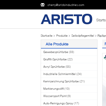
cherry@aristoindustries.com
Starts
Reife
Startseite
Produkte
Selbstpflegemittel
Alle Produkte
Gewebesprühfarbe
(33)
Graffiti-Sprühfarbe
(22)
Acryl Sprühfarbe
(55)
Industrielle Schmiermittel
(24)
Kennzeichnung Sprühfarbe
(21)
Markierungsstift
(13)
Wassersport Paint
(9)
Auto-Reinigungs-Spray
(17)