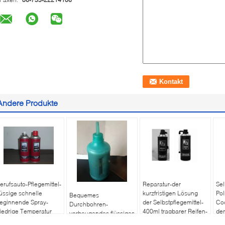
Andere Produkte
erufsauto-Pflegemittel-
Reparatur-der
Sel
lüssige schnelle
kurzfristigen Lösung
Pol
Bequemes
eginnende Spray-
der Selbstpflegemittel-
Coc
Durchbohren-
iedrige Temperatur
400ml tragbarer Reifen-
der
vorbeugendes flüssiges
Eichmeister-
Selbstpflegemittel-