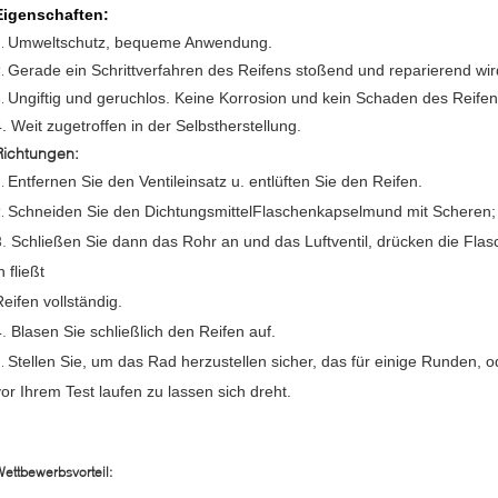
Eigenschaften:
Umweltschutz, bequeme Anwendung.
1.
Gerade ein Schrittverfahren des Reifens stoßend und reparierend wi
2.
Ungiftig und geruchlos. Keine Korrosion und kein Schaden des Reifen
3.
4. Weit zugetroffen in der Selbstherstellung.
Richtungen:
Entfernen Sie den Ventileinsatz u. entlüften Sie den Reifen.
1.
Schneiden Sie den DichtungsmittelFlaschenkapselmund mit Scheren;
2.
3.
Schließen Sie dann das Rohr an und das Luftventil, drücken die Flas
n fließt
Reifen vollständig.
4.
Blasen Sie schließlich den Reifen auf.
Stellen Sie, um das Rad herzustellen sicher, das für einige Runden,
5.
vor Ihrem Test laufen zu lassen sich dreht.
ettbewerbsvorteil: