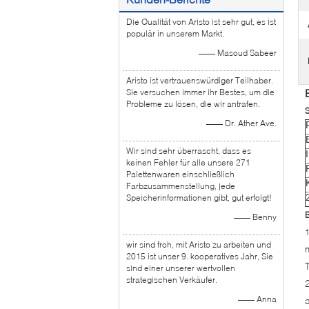
Die Qualität von Aristo ist sehr gut, es ist
populär in unserem Markt.
—— Masoud Sabeer
Aristo ist vertrauenswürdiger Teilhaber.
Sie versuchen immer ihr Bestes, um die
Probleme zu lösen, die wir antrafen.
S
—— Dr. Ather Ave.
Wir sind sehr überrascht, dass es
keinen Fehler für alle unsere 271
Palettenwaren einschließlich
Farbzusammenstellung, jede
Speicherinformationen gibt, gut erfolgt!
—— Benny
wir sind froh, mit Aristo zu arbeiten und
2015 ist unser 9. kooperatives Jahr, Sie
sind einer unserer wertvollen
strategischen Verkäufer.
—— Anna