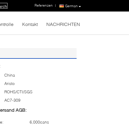
Referenzen
|
German
arch
ntrolle
Kontakt
NACHRICHTEN
:
China
Aristo
ROHS/CTI/SGS
AC7-309
Versand AGB:
e:
6,000cans