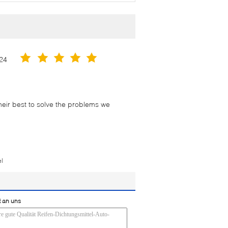
24
their best to solve the problems we
el
t an uns