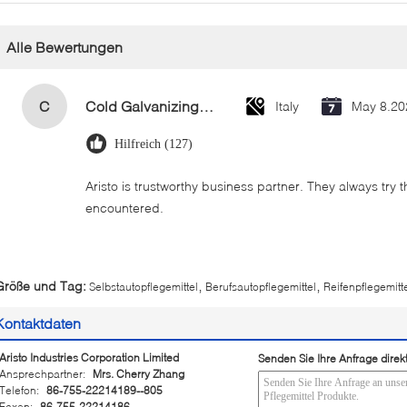
Alle Bewertungen
C
Cold Galvanizing Zinc Spray Paint 400ml
Italy
May 8.20
Hilfreich (127)
Aristo is trustworthy business partner. They always try 
encountered.
,
,
Größe und Tag:
Selbstautopflegemittel
Berufsautopflegemittel
Reifenpflegemitt
Kontaktdaten
Aristo Industries Corporation Limited
Senden Sie Ihre Anfrage direk
Ansprechpartner:
Mrs. Cherry Zhang
Telefon:
86-755-22214189--805
Faxen:
86-755-22214186