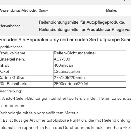
Anwendungs-Methode:
Spray
Marke:
Reifendichtungsmittel für Autopflegeprodukte
,
Hervorheben:
Reifendichtungsmittel für Produkte zur Pflege v
Ermüden Sie Reparaturspray und ermüden Sie Luftpumpe Soem
pezifikationen:
Produkt-Name
Reifen-Dichtungsmittel
Einzelteil nein.
AC7-309
Inhalt
400ml/can
Paket
12cans/carton
Karton-Größe
275*205*205mm
20ft Belastbarkeit
2500cartons/20'fcl
Beschreibung:
Aristo-Reifen-Dichtungsmittel ist entworfen, um den Reifen zu schütze
1.
mit modernem
Technologie mit fein vorgewähltem Material.
2. Es ist flüssige Art ohne aufblasbare Funktion, die mit Reifendichtu
automatisch repariert im Falle des Durchbohrens knackt innerhalb 6~