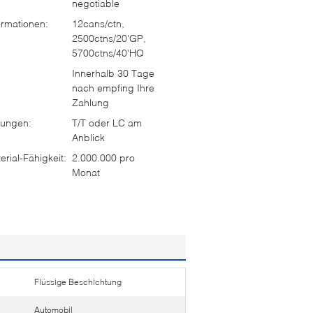
negotiable
rmationen:
12cans/ctn,
2500ctns/20'GP,
5700ctns/40'HQ
Innerhalb 30 Tage
nach empfing Ihre
Zahlung
ungen:
T/T oder LC am
Anblick
rial-Fähigkeit:
2.000.000 pro
Monat
Flüssige Beschichtung
Automobil