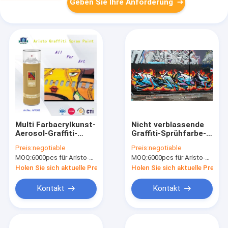
Geben Sie Ihre Anforderung
Multi Farbacrylkunst-
Nicht verblassende
Aerosol-Graffiti-
Graffiti-Sprühfarbe-
Sprühfarbe für
Auswirkung, die für
Preis:
negotiable
Preis:
negotiable
Metall-/Plastik-/Wand-
unterschiedliche
MOQ:
6000pcs für Aristo-Marke, 15000pcs für Kundenmarke
MOQ:
6000pcs für Aristo-Marke, 15000pcs für Kundenmarke
Oberfläche
Oberfläche aushält
Holen Sie sich aktuelle Preis
Holen Sie sich aktuelle Preis
Kontakt
Kontakt