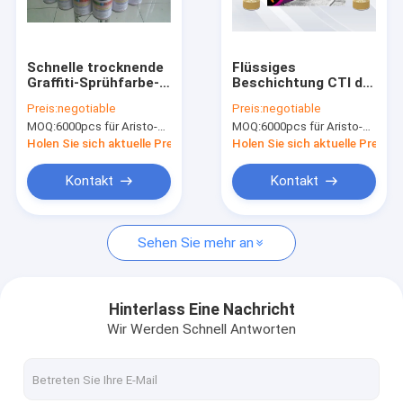
Werksbesichtigung
Qualitätskontrolle
Schnelle trocknende
Flüssiges
Graffiti-Sprühfarbe-
Beschichtung CTI der
News
thermoplastisches
kundenspezifischen
Preis:
negotiable
Preis:
negotiable
weibliches
Farbgraffiti-
MOQ:
6000pcs für Aristo-Marke, 15000pcs für Kundenmarke
MOQ:
6000pcs für Aristo-Marke, 15000pcs für Kundenmarke
acrylsauerventil
Sprühfarbe Acryl
Holen Sie sich aktuelle Preis
Holen Sie sich aktuelle Preis
Gewebesprühfarbe
Kontakt
Kontakt
Graffiti-Sprühfarbe
Sehen Sie mehr an
Acryl Sprühfarbe
Industrielle Schmiermittel
Hinterlass Eine Nachricht
Wir Werden Schnell Antworten
Kennzeichnung Sprühfarbe
Markierungsstift