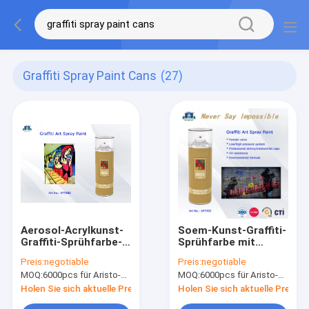
Graffiti Spray Paint Cans
(27)
Aerosol-Acrylkunst-
Soem-Kunst-Graffiti-
Graffiti-Sprühfarbe-
Sprühfarbe mit
Dosen für Künstler
moderner Formel und
Preis:
negotiable
Preis:
negotiable
mit Normal, Fluo,
Berufsventil-System
MOQ:
6000pcs für Aristo-Marke, 15000pcs für Kundenmarke
MOQ:
6000pcs für Aristo-Marke, 15000pcs für Kundenmarke
metallische Farbe
Holen Sie sich aktuelle Preis
Holen Sie sich aktuelle Preis