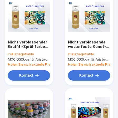
Nicht verblassender
Nicht verblassende
Graffiti-Sprühfarbe
wetterfeste Kunst-
normaler Fluo SGS
Sprühfarbe für
Preis:
negotiable
Preis:
negotiable
für Metall
Graffiti-Rosa-
MOQ:
6000pcs für Aristo-Marke, 15000pcs für Kundenmarke
MOQ:
6000pcs für Aristo-Marke, 15000pcs für Kundenmarke
purpurrotes rotes
buntes
Holen Sie sich aktuelle Preis
Holen Sie sich aktuelle Preis
Kontakt
Kontakt
Zu Hause
Produkte
Über uns