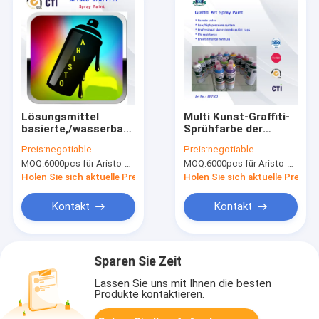
Lösungsmittel
Multi Kunst-Graffiti-
basierte,/wasserbasierte
Sprühfarbe der
Graffiti-Sprühfarbe
Farbe400ml für
Preis:
negotiable
Preis:
negotiable
mit
Wand-/Haus-
MOQ:
6000pcs für Aristo-Marke, 15000pcs für Kundenmarke
MOQ:
6000pcs für Aristo-Marke, 15000pcs für Kundenmarke
fetter/mittlerer/dünner
Dekoration
Düse
Holen Sie sich aktuelle Preis
Holen Sie sich aktuelle Preis
Kontakt
Kontakt
Sparen Sie Zeit
Lassen Sie uns mit Ihnen die besten
Produkte kontaktieren.