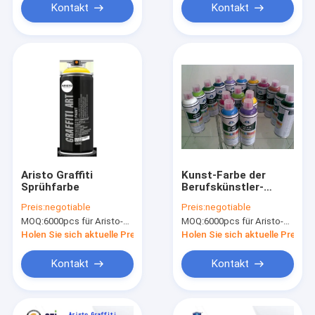
Kontakt
Kontakt
Aristo Graffiti
Kunst-Farbe der
Sprühfarbe
Berufskünstler-
Graffiti-
Preis:
negotiable
Preis:
negotiable
Sprühfarbe-/DIY für
MOQ:
6000pcs für Aristo-Marke, 15000pcs für Kundenmarke
MOQ:
6000pcs für Aristo-Marke, 15000pcs für Kundenmarke
Glas-oder Auto-hohe
Qualität
Holen Sie sich aktuelle Preis
Holen Sie sich aktuelle Preis
Kontakt
Kontakt