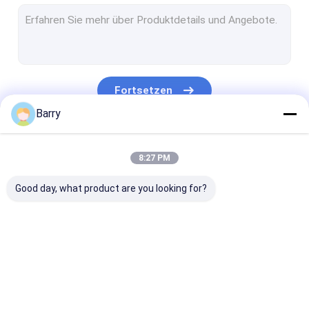
Wassersport Paint
Auto-Reinigungs-Spray
Selbstpflegemittel
Fortsetzen
Elektrischer Reiniger-Spray
Barry
Haushalts-Reiniger
Unsere Kategorien
8:27 PM
PU-Schaum-Spray
Good day, what product are you looking for?
Silikon-Dichtstoff
Sprühkleber
Polyurethandichtungsmittel
Gewebesprühfarbe
Graffiti-Sprühfarbe
Acryl Sprühfa
Körperpflegeprodukte