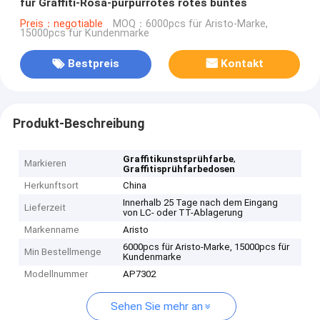
für Graffiti-Rosa-purpurrotes rotes buntes
Preis：negotiable
MOQ：6000pcs für Aristo-Marke,
15000pcs für Kundenmarke
Bestpreis
Kontakt
Produkt-Beschreibung
,
Graffitikunstsprühfarbe
Markieren
Graffitisprühfarbedosen
Herkunftsort
China
Innerhalb 25 Tage nach dem Eingang
Lieferzeit
von LC- oder TT-Ablagerung
Markenname
Aristo
6000pcs für Aristo-Marke, 15000pcs für
Min Bestellmenge
Kundenmarke
Modellnummer
AP7302
Sehen Sie mehr an