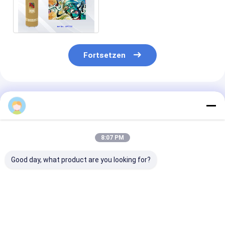
Sprühfarbe für Graffiti-
Rosa-purpurrotes rotes
buntes
Fortsetzen
Empfohlene Produkte
8:07 PM
Good day, what product are you looking for?
Aristo Graffiti
Graffiti-Sprühfarbe-
Mehrfarbengraf
Sprühfarbe
Wetter Resistanct
Sprühfarbe-sc
der hohen
Trockenzeit-
Kapazitäts-400ml
mittlere Visko