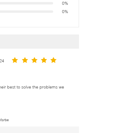
0%
0%
24
their best to solve the problems we
hfarbe