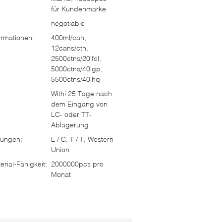
für Kundenmarke
negotiable
rmationen:
400ml/can,
12cans/ctn,
2500ctns/20'fcl,
5000ctns/40'gp,
5500ctns/40'hq
Withi 25 Tage nach
dem Eingang von
LC- oder TT-
Ablagerung
ungen:
L / C, T / T, Western
Union
rial-Fähigkeit:
2000000pcs pro
Monat