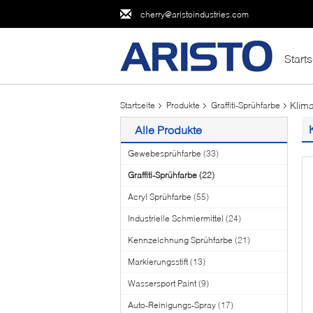
cherry@aristoindustries.com
Starts
Klima
Startseite
Produkte
Graffiti-Sprühfarbe
Alle Produkte
Gewebesprühfarbe
(33)
Graffiti-Sprühfarbe
(22)
Acryl Sprühfarbe
(55)
Industrielle Schmiermittel
(24)
Kennzeichnung Sprühfarbe
(21)
Markierungsstift
(13)
Wassersport Paint
(9)
Auto-Reinigungs-Spray
(17)