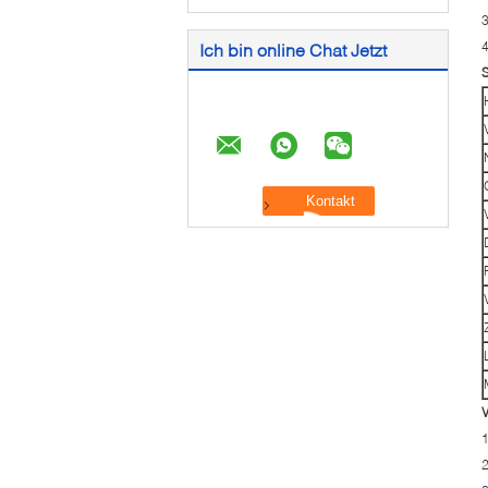
3
4
Ich bin online Chat Jetzt
S
V
1