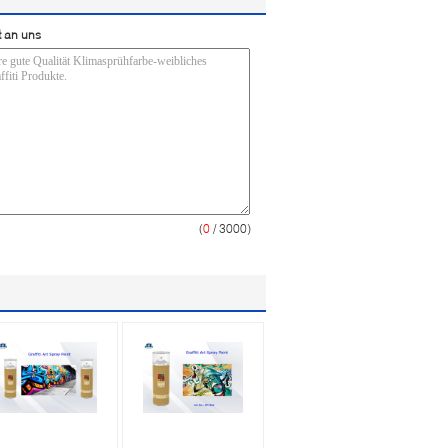
t an uns
(
0
/ 3000)