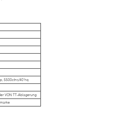
gp, 5500ctns/40'hq
der VON TT-Ablagerung
nmarke