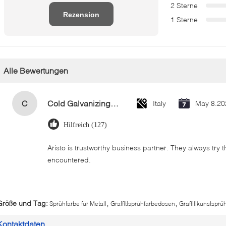
2 Sterne
Rezension
1 Sterne
schreiben
Alle Bewertungen
C
Cold Galvanizing Zinc Spray Paint 400ml
Italy
May 8.20
Hilfreich (127)
Aristo is trustworthy business partner. They always try 
encountered.
,
,
Größe und Tag:
Sprühfarbe für Metall
Graffitisprühfarbedosen
Graffitikunstsprü
Kontaktdaten