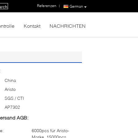
Referenzen
|
German
arch
ntrolle
Kontakt
NACHRICHTEN
:
China
Aristo
SGS / CTI
AP7302
Versand AGB:
e:
6000pcs für Aristo-
Marke, 15000pcs