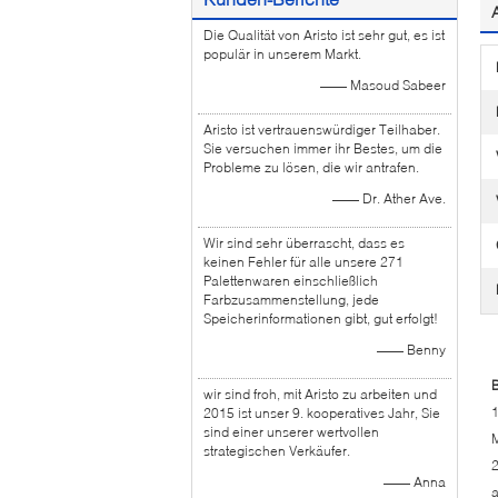
Die Qualität von Aristo ist sehr gut, es ist
populär in unserem Markt.
—— Masoud Sabeer
Aristo ist vertrauenswürdiger Teilhaber.
Sie versuchen immer ihr Bestes, um die
Probleme zu lösen, die wir antrafen.
—— Dr. Ather Ave.
Wir sind sehr überrascht, dass es
keinen Fehler für alle unsere 271
Palettenwaren einschließlich
Farbzusammenstellung, jede
Speicherinformationen gibt, gut erfolgt!
—— Benny
B
wir sind froh, mit Aristo zu arbeiten und
1
2015 ist unser 9. kooperatives Jahr, Sie
sind einer unserer wertvollen
M
strategischen Verkäufer.
2
—— Anna
a