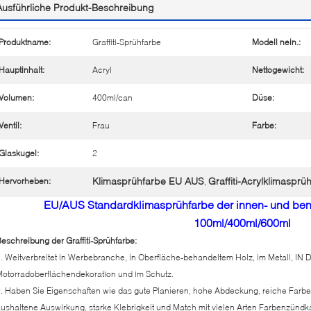
Ausführliche Produkt-Beschreibung
Produktname:
Graffiti-Sprühfarbe
Modell nein.:
Hauptinhalt:
Acryl
Nettogewicht:
Volumen:
400ml/can
Düse:
Ventil:
Frau
Farbe:
Glaskugel:
2
Klimasprühfarbe EU AUS
Graffiti-Acrylklimasprü
Hervorheben:
,
EU/AUS Standardklimasprühfarbe der innen- und benut
100ml/400ml/600ml
eschreibung der Graffiti-Sprühfarbe:
. Weitverbreitet in Werbebranche, in Oberfläche-behandeltem Holz, im Metall, IN D
otorradoberflächendekoration und im Schutz.
. Haben Sie Eigenschaften wie das gute Planieren, hohe Abdeckung, reiche Farben, 
ushaltene Auswirkung, starke Klebrigkeit und Match mit vielen Arten Farbenzündk