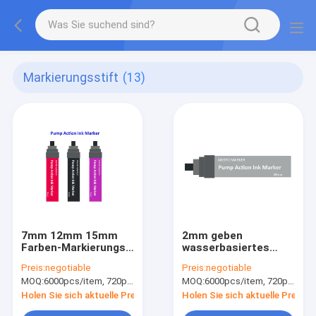
Markierungsstift
(13)
7mm 12mm 15mm
2mm geben
Farben-Markierungs-
wasserbasiertes
Stift-
Markierungsstift
Preis:
negotiable
Preis:
negotiable
Vorderschaftrepetierer-
metallisches
MOQ:
6000pcs/item, 720pcs/color
MOQ:
6000pcs/item, 720pcs/color
Alkohol basierte
Markierungs-Xylen
Färbungs-Tinten-
und Toluol frei
Holen Sie sich aktuelle Preis
Holen Sie sich aktuelle Preis
Markierung